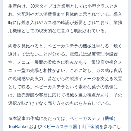
生産向け、30穴タイプは営業用としては小型クラスとさ
れ、穴配列やガス消費量まで具体的に示されている。導入
時には焼き入れやガス種の確認が必要とされており、業務
用機械としての現実的な注意点も明記されている。
両者を見比べると、ベビーカステラの機械は単なる「焼く
道具」ではないことが分かる。電気式は温度管理や設置
性、メニュー展開の柔軟さに強みがあり、常設店や複合メ
ニュー型の売場と相性がよい。これに対し、ガス式は夜店
の現場感や高火力、昔ながらの製法イメージを支える装置
として映る。ベビーカステラという素朴な菓子の裏側に
は、販売形態や客層に応じて機械を選ぶ視点があり、その
選択が味だけでなく売り方そのものを左右している。
※本記事の作成にあたっては、
ベビーカステラ（機械）｜
TopRanker
および
ベビーカステラ器｜山下金物
を参考にし