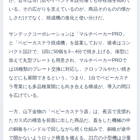
が、近年は専門店やイベント常設売場でも存在感を高めて
いる。その広がりを支えているのが、商品そのものの懐か
しさだけでなく、焼成機の進化と使い分けだ。
サンテックコーポレーションは「マルチベーカーPRO」
と「ベビーカステラ焼成機」を提案しており、後者はコン
パクト設計で、1回に50個を3～4分で焼き上げる。俵型に
加えて丸型プレートも用意され、マルチベーカーPROで
は16種類のプレート交換に対応し、クロッフルやたい焼き
などにも展開できるという。つまり、1台でベビーカステ
ラ専業にも多品種展開にも向き合える構成が、導入の間口
を広げている。
一方、山下金物の「ベビーカステラ器」は、夜店で見慣れ
たガス式の構造を前面に出した商品だ。蓋をした機械の中
の銅板をハンドルで回しながら焼く仕組みで、銅板が途中
で開かないようロック構造を備える。21穴の小型機は少量